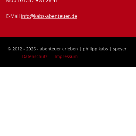
Telefon
06232 / 9 65 01 91
Mobil
0175 / 9 81 26 41
E-Mail
info@kabs-abenteuer.de
© 2012 - 2026 - abenteuer erleben | philipp kabs | speyer
Datenschutz
Impressum